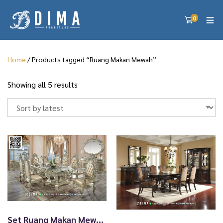
0
Home
/ Products tagged “Ruang Makan Mewah”
S
Showing all 5 results
o
r
t
e
d
b
y
l
a
t
e
s
Set Ruang Makan Mewah Dima Royal Silver Classic 74TTJ