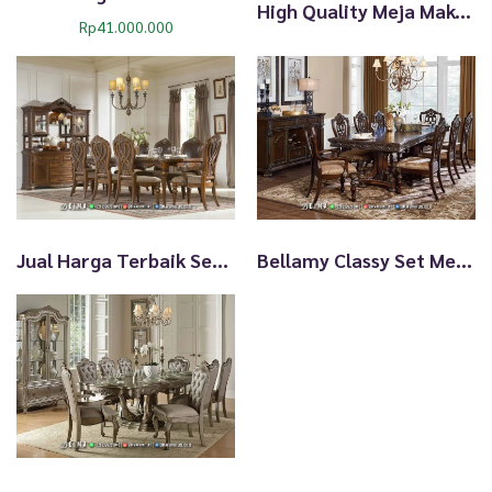
t
High Quality Meja Makan Jati Glossy Natural Color TTJ2875
Rp
41.000.000
Jual Harga Terbaik Set Meja Makan Jati Ukir Dominic TTJ2874
Bellamy Classy Set Meja Makan Mewah Jati Salak Brown TTJ2873