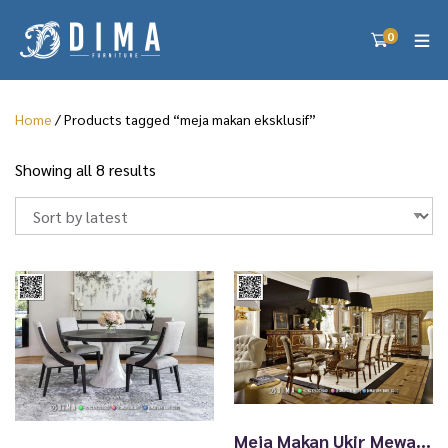
0
Home
/ Products tagged “meja makan eksklusif”
S
Showing all 8 results
o
r
t
e
d
b
y
l
a
t
e
s
Meja Makan Ukir Mewah Dima Aristone – Desain Eksklusif 162TTJ