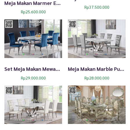
t
Meja Makan Marmer Eksklusif Elenoire Round 338TTJ
Rp
37.500.000
Rp
25.600.000
Set Meja Makan Mewah Glass Putih Stainless Modern 119TTJ
Meja Makan Marble Putih Stainless Eksklusif Elegan 117TTJ
Rp
29.000.000
Rp
28.000.000