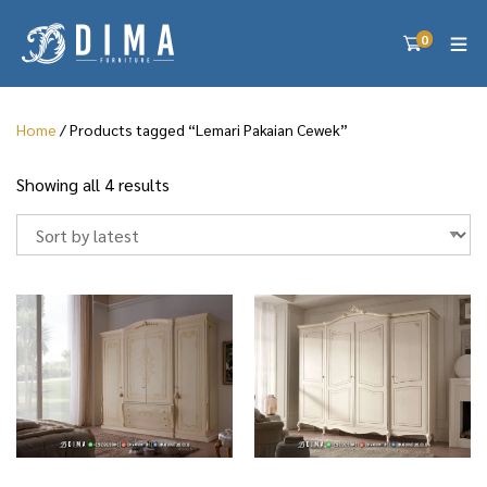
0
Home
/ Products tagged “Lemari Pakaian Cewek”
S
Showing all 4 results
o
r
t
e
d
b
y
l
a
t
e
s