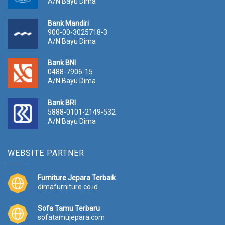
A/N Bayu Dima
Bank Mandiri
900-00-3025718-3
A/N Bayu Dima
Bank BNI
0488-7906-15
A/N Bayu Dima
Bank BRI
5888-0101-2149-532
A/N Bayu Dima
WEBSITE PARTNER
Furniture Jepara Terbaik
dimafurniture.co.id
Sofa Tamu Terbaru
sofatamujepara.com