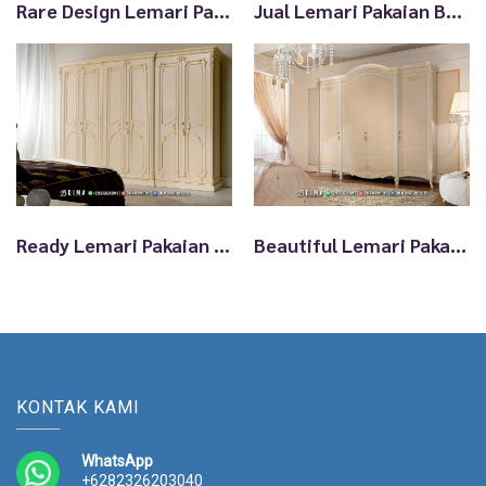
t
Rare Design Lemari Pakaian Mewah Jakarta Shabby Brightly TTJ2723
Jual Lemari Pakaian Besar Serbaguna Toko Mebel Jepara TTJ2722
Ready Lemari Pakaian Jepara Minimalis Mewah Siap Kirim TTJ2721
Beautiful Lemari Pakaian Jakarta Desain Simple Elegant TTJ2720
KONTAK KAMI
WhatsApp
+6282326203040