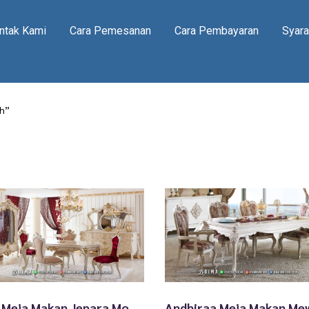
ntak Kami
Cara Pemesanan
Cara Pembayaran
Syara
ah”
Set Meja Makan Jepara Model Mewah Terbaru TTJ-2516