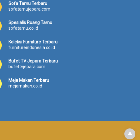
8
Sofa Tamu Terbaru
.
sofatamujepara.com
7
1
Spesialis Ruang Tamu
0
sofatamu.co.id
.
0
Koleksi Furniture Terbaru
0
furnitureindonesia.co.id
0
.
Bufet TV Jepara Terbaru
bufettvjepara.com
Meja Makan Terbaru
mejamakan.co.id