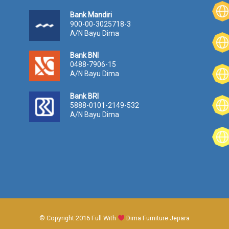
p
3
Bank Mandiri
1
900-00-3025718-3
.
A/N Bayu Dima
0
0
Bank BNI
0
0488-7906-15
.
A/N Bayu Dima
0
0
Bank BRI
0
5888-0101-2149-532
.
A/N Bayu Dima
© Copyright 2016 Full With
Dima Furniture Jepara