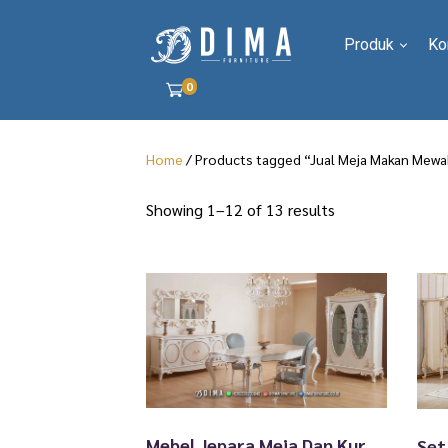
Produk
Ko
0
Home
/ Products tagged “Jual Meja Makan Mew
S
Showing 1–12 of 13 results
o
r
t
e
d
b
y
l
a
t
Mebel Jepara Meja Dan Kursi Makan Mewah Classic New Design TTJ-2671