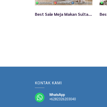
Best Sale Meja Makan Sultan Ukiran Super Mewah Luxury Glamorous TTJ-1945
KONTAK KAMI
WhatsApp
+6282326203040