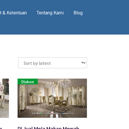
t & Ketentuan
Tentang Kami
Blog
Diskon
Andhiraa Meja Makan Mewah Terbaru Furniture Murah Kota Jakarta TTJ-2515
Di Jual Meja Makan Mewah Classy Furniture Jepara Anindira TTJ-2514