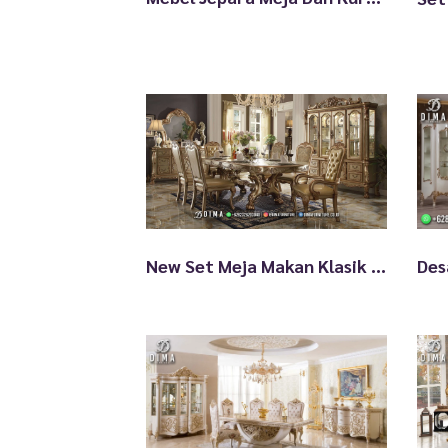
e
s
t
New Set Meja Makan Klasik Modern Mewah Jepara Achazia TTJ-2513