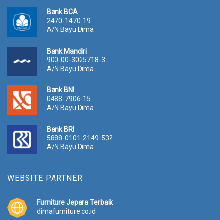
Bank BCA
2470-1470-19
A/N Bayu Dima
Bank Mandiri
900-00-3025718-3
A/N Bayu Dima
Bank BNI
0488-7906-15
A/N Bayu Dima
Bank BRI
5888-0101-2149-532
A/N Bayu Dima
WEBSITE PARTNER
Furniture Jepara Terbaik
dimafurniture.co.id