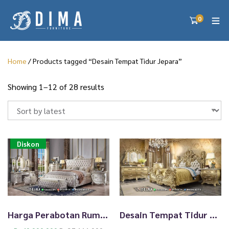
0
Home
/ Products tagged “Desain Tempat Tidur Jepara”
S
Showing 1–12 of 28 results
o
r
t
e
d
Diskon
b
y
l
a
t
e
Harga Perabotan Rumah, Kamar Set Mewah Dipan Full Jok Cantik TTJ-2564
Desain Tempat Tidur Mewah Set Terbaru Dipan Ukiran Sultan TTJ-2563
s