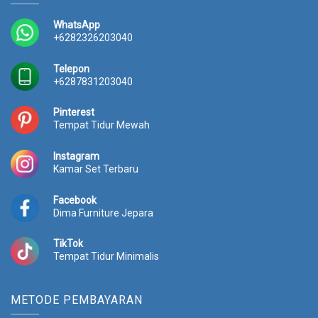
0
0
e
i
.
0
w
s
WhatsApp
0
0
a
:
+6282326203040
0
.
s
R
0
:
p
Telepon
.
R
3
+6287831203040
p
2
3
.
Pinterest
5
2
Tempat Tidur Mewah
.
1
0
0
Instagram
0
.
Kamar Set Terbaru
0
0
.
0
Facebook
0
0
Dima Furniture Jepara
0
.
0
TikTok
.
Tempat Tidur Minimalis
METODE PEMBAYARAN