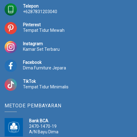
:
p
Telepon
R
1
+6287831203040
p
7
2
.
Pinterest
0
4
Tempat Tidur Mewah
.
0
0
0
Instagram
0
.
Kamar Set Terbaru
0
0
.
0
Facebook
0
0
Dima Furniture Jepara
0
.
0
TikTok
.
Tempat Tidur Minimalis
METODE PEMBAYARAN
Bank BCA
2470-1470-19
A/N Bayu Dima