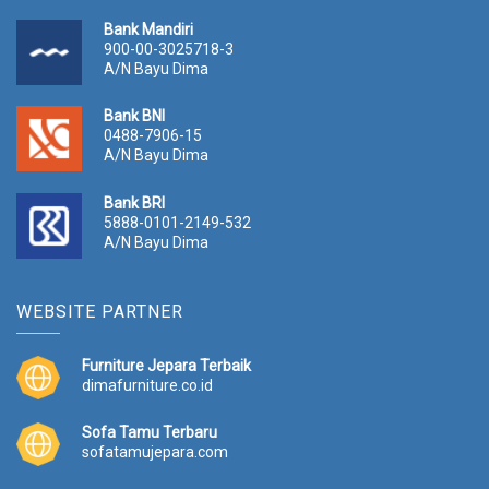
Bank Mandiri
900-00-3025718-3
A/N Bayu Dima
Bank BNI
0488-7906-15
A/N Bayu Dima
Bank BRI
5888-0101-2149-532
A/N Bayu Dima
WEBSITE PARTNER
Furniture Jepara Terbaik
dimafurniture.co.id
Sofa Tamu Terbaru
sofatamujepara.com