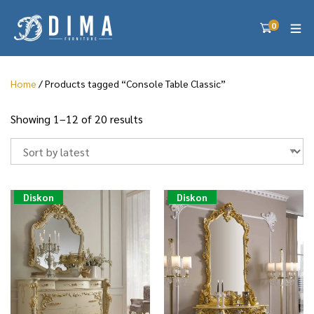
0
Home
/ Products tagged “Console Table Classic”
S
Showing 1–12 of 20 results
o
r
t
e
d
Diskon
Diskon
b
y
l
a
t
e
s